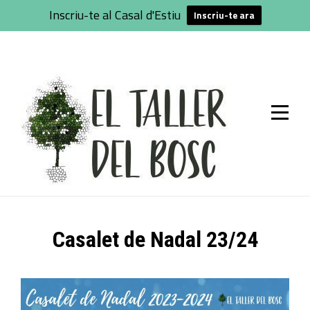
Inscriu-te al Casal d'Estiu
Inscriu-te ara
Skip
to
content
Casalet de Nadal 23/24