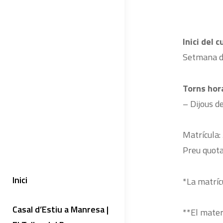
Inici del c
Setmana d
Torns hora
– Dijous d
Matrícula:
Preu quota
Inici
*La matrícu
Casal d’Estiu a Manresa |
**El materi