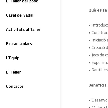
El Taller del Bosc
Què es fa 
Casal de Nadal
• Introducc
Activitats al Taller
• Construcc
• Iniciació
Extraescolars
• Creació 
• Jocs de c
L’Equip
• Experime
• Reutilitz
El Taller
Beneficis 
Contacte
• Desenvol
• Millora l