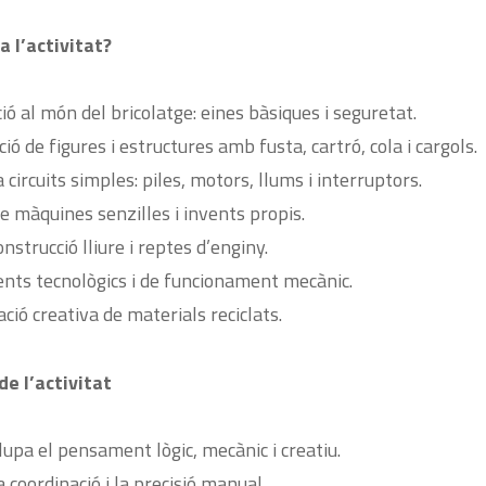
a l’activitat?
ió al món del bricolatge: eines bàsiques i seguretat.
ió de figures i estructures amb fusta, cartró, cola i cargols.
 a circuits simples: piles, motors, llums i interruptors.
de màquines senzilles i invents propis.
onstrucció lliure i reptes d’enginy.
nts tecnològics i de funcionament mecànic.
ació creativa de materials reciclats.
de l’activitat
upa el pensament lògic, mecànic i creatiu.
a coordinació i la precisió manual.